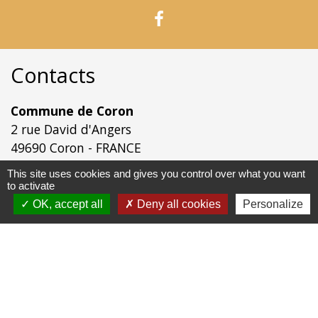
Contacts
Commune de Coron
2 rue David d'Angers
49690 Coron - FRANCE
+33 2 41 55 81 89
This site uses cookies and gives you control over what you want
Contact
to activate
OK, accept all
Deny all cookies
Personalize
Liens
Les services de la mairie
Application INTRAMUROS