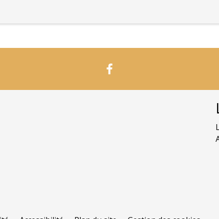
-
-
-