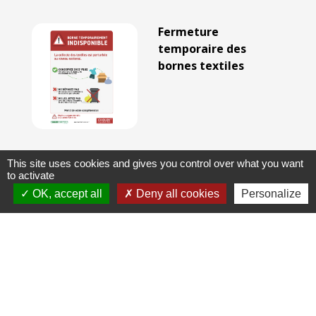
Fermeture
temporaire des
bornes textiles
This site uses cookies and gives you control over what you want
👶🌼 NOUVEAU À
to activate
CHOLET :
OK, accept all
Deny all cookies
Personalize
Ouverture du
Lieu d’Accueil
Enfants-Parents
“La Cabane” ! 🌼👶
1
-
2
-3